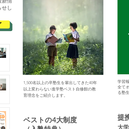
最新情
らせし
グ
学習
1,500名以上の卒塾生を輩出してきた40年
全て
以上変わらない進学塾ベスト自修館の教
る塾
育理念をご紹介します。
提
ベストの4大制度
大学
（入塾特典）