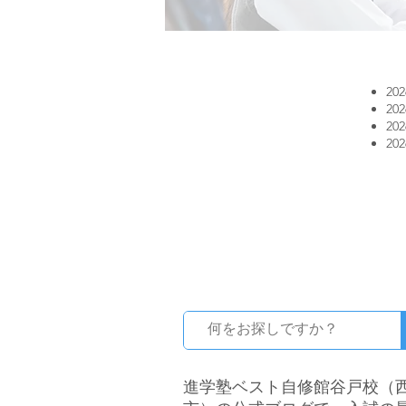
20
20
20
20
​進学塾ベスト自修館谷戸校（