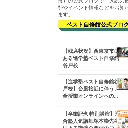
市）の公式ブログで、入試の
勢やイベント情報などをお知
ます。
ベスト自修館公式ブロ
【残席状況】西東京市に
ある進学塾ベスト自修館
谷戸校
塾の様子
【進学塾ベスト自修館谷
戸校】台風接近に伴う、
全授業オンラインへの切
り替えについてのお知ら
せ【西東京市】
【卒業記念 特別講演】河
合塾人気講師塚本崇先生