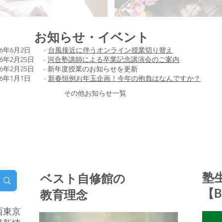
​お知らせ・イベント
26年6月2日 -
台風接近に伴うオンライン授業切り替え
26年2月25日 -
河合塾講師による卒業記念講演会のご案内
26年2月25日 -
新年度授業のお知らせを更新
26年1月1日 -
新春恒例お年玉企画！今年の抱負はなんですか？
その他お知らせ一覧
塾
ベスト自修館の
【Be
教育理念
西東京