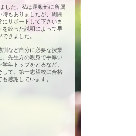
しました。私は運動部に所属
い時もありましたが、周囲
常にサポートして下さいま
トを絞った説明によって早
ができました。
特訓など自分に必要な授業
た。先生方の親身で手厚い
か学年トップをとるなど、
そして、第一志望校に合格
ても感謝しています。