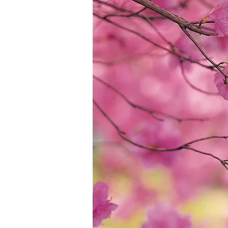
声
進学塾ベスト自修館谷戸校（西東
市）は開校初年度の第一志望校全
格から始まり、開校以来、第一志
合格率が90％を常に超えています
合格を勝ち取った、卒塾生たちの
一部をご紹介します。