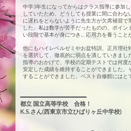
中学3年生になってからはクラス指導に参加
していたため、どうしても授業に間に合わな
に遅れをとらないように先生方が欠席補習で
京
した。私は数学が苦手だったものの、ポイン
員合
い段階で基本が身につき、応用力を養うこと
望校
。
他にもハイレベルゼミやお盆特訓、正月理社
声の
を選択して、徹底的に弱点を潰していきまし
指導のおかげで、学校の定期テストでは何度
安定した成績を維持することができました。
することができました。ベスト自修館にはと
都立 国立高等学校 合格！
K.S.さん(​
西東京市立ひばりヶ丘中学校)