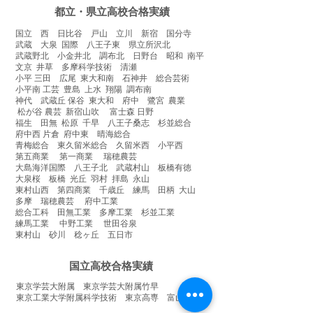
都立・県立高校合格実績
国立 西 日比谷 戸山 立川 新宿 国分寺
武蔵 大泉 国際 八王子東 県立所沢北
武蔵野北 小金井北 調布北 日野台 昭和 南平
文京 井草 多摩科学技術 清瀬
小平 三田 広尾 東大和南 石神井 総合芸術
小平南 工芸 豊島 上水 翔陽 調布南
神代 武蔵丘 保谷 東大和 府中 鷺宮 農業
松が谷 農芸 新宿山吹 富士森 日野
福生 田無 松原 千早 八王子桑志 杉並総合
府中西 片倉 府中東 晴海総合
青梅総合 東久留米総合 久留米西 小平西
第五商業 第一商業 瑞穂農芸
大島海洋国際 八王子北 武蔵村山 板橋有徳
大泉桜 板橋 光丘 羽村 拝島 永山
東村山西 第四商業 千歳丘 練馬 田柄 大山
多摩 瑞穂農芸 府中工業
総合工科 田無工業 多摩工業 杉並工業
練馬工業 中野工業 世田谷泉
東村山 砂川 稔ヶ丘 五日市
国立高校合格実績
​東京学芸大附属 東京学芸大附属竹早
東京工業大学附属科学技術
東京高専 富山高専