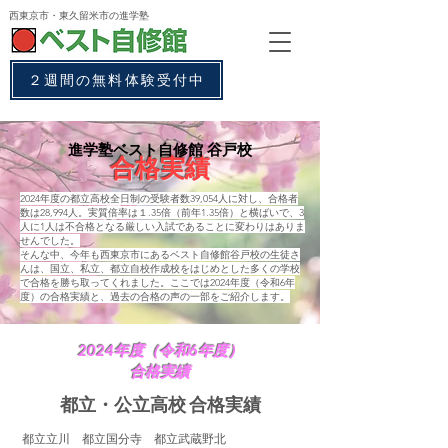
西東京市・東久留米市
の進学塾
２週間の無料体験受付中
進学塾ベスト自修館 谷戸校
合格実績
2024年度の都立高校全日制の受験者数39,054人に対し、合格者
数は28,994人。実質倍率は１.35倍（前年1.35倍）と横ばいで、3
人に1人は不合格となる厳しい入試であることに変わりはありま
せんでした。
そんな中、今年も西東京市にあるベスト自修館谷戸校の生徒さ
んは、国立、私立、
都立自校作成校をはじめとした多くの学校
で合格を勝ち取ってくれました
。ここでは2024
年度（令和6年
度）の合格実績と、過去の合格の声の一部をご紹介します。
2024年度（令和6年度）
合格実績
都立・公立高校 合格実績
都立立川 都立国分寺 都立武蔵野北