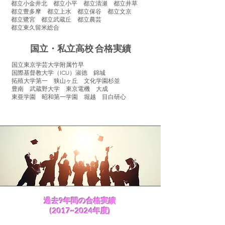
都立小金井北 都立小平 都立清瀬 都立井草
都立豊多摩 都立上水 都立保谷 都立文京
都立鷺宮 都立武蔵丘 都立農芸
都立東久留米総合
国立・私立高校 合格実績
国立東京学芸大学附属竹早
国際基督教大学（ICU）淑徳 錦城
拓殖大学第一 狭山ヶ丘 文化学園杉並
豊南 武蔵野大学 東京電機 大成
東亜学園 昭和第一学園 堀越 目白研心
過去9年間の合格実績
(2017~2024年度)