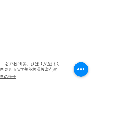
谷戸校(田無、ひばりが丘)より
西東京市
進学塾
英検
漢検
満点賞
塾の様子
イベント
すべて表示
最新記事