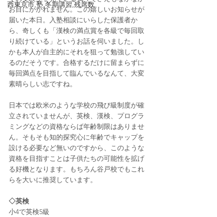
西東京市,塾,冬期講習,残席数
お目にかかれません。この嬉しいお知らせが
届いた本日。入塾相談にいらした保護者か
ら、奇しくも「漢検の満点賞を各級で毎回取
り続けている」というお話を伺いました。し
かも本人が自主的にそれを狙って勉強してい
るのだそうです。合格するだけに留まらずに
毎回満点を目指して臨んでいるなんて、大変
素晴らしい志ですね。
日本では欧米のような学校の飛び級制度が確
立されていませんが、英検、漢検、プログラ
ミングなどの資格ならば年齢制限はありませ
ん。そもそも知的探究心に年齢でキャップを
設ける必要など無いのですから、このような
資格を目指すことは子供たちの可能性を拡げ
る好機となります。もちろん谷戸校でもこれ
らを大いに推奨しています。
◇英検
小4で英検5級