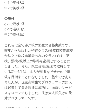
中1で英検3級
中2で英検2級
◇漢検
小3で漢検5級
小6で漢検3級
中2で漢検2級
これらは全て谷戸校の塾生の合格実績です。
昨年から増設した特進クラス(都立自校作成校
か私立上位校志願者のみのクラス)では、英
検、漢検2級以上の取得を必須とすることに
しました。また、既に英検2級まで取得して
いる新中3生は、本人が意欲を見せたので準1
級を目指すことになりました。塾生ではあり
ませんが、現役高校生でプログラマーの知人
は起業して資金調達に成功し、面白いサービ
スをローンチしました。彼は大人顔負けの天
才プログラマーです。