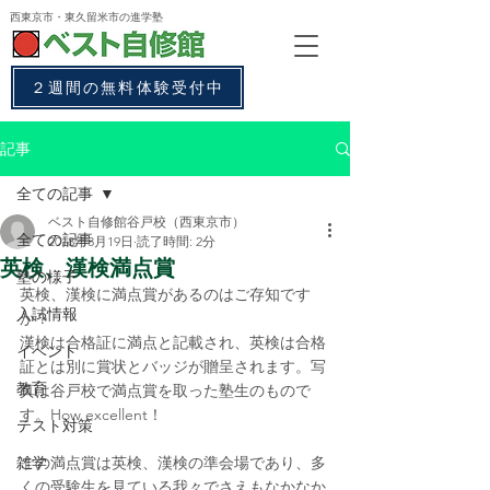
西東京市・東久留米市
の進学塾
２週間の無料体験受付中
記事
全ての記事
ベスト自修館谷戸校（西東京市）
全ての記事
2018年3月19日
読了時間: 2分
英検、漢検満点賞
塾の様子
英検、漢検に満点賞があるのはご存知です
入試情報
か？
漢検は合格証に満点と記載され、英検は合格
イベント
証とは別に賞状とバッジが贈呈されます。写
教育
真は谷戸校で満点賞を取った塾生のもので
す。How excellent！
テスト対策
雑学
この満点賞は英検、漢検の準会場であり、多
くの受験生を見ている我々でさえもなかなか