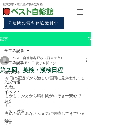
西東京市・東久留米市
の進学塾
２週間の無料体験受付中
記事
全ての記事
ベスト自修館谷戸校（西東京市）
全ての記事
2017年7月18日
読了時間: 1分
第２回 英検・漢検日程
塾の様子
今日は昼過ぎから激しい雷雨に見舞われまし
入試情報
たね。
イベント
しかし、夕方から晴れ間がのぞき一安心で
教育
す。
テスト対策
そのため、みなさん元気に来塾してきていま
雑学
す。