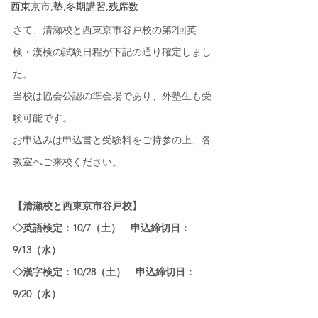
西東京市,塾,冬期講習,残席数
さて、清瀬校と西東京市谷戸校の第2回英
検・漢検の試験日程が下記の通り確定しまし
た。
当校は協会公認の準会場であり、外塾生も受
験可能です。
お申込みは申込書と受験料をご持参の上、各
教室へご来校ください。
【清瀬校と西東京市谷戸校】
◇英語検定：10/7（土）　申込締切日：
9/13（水）
◇漢字検定：10/28（土）　申込締切日：
9/20（水）