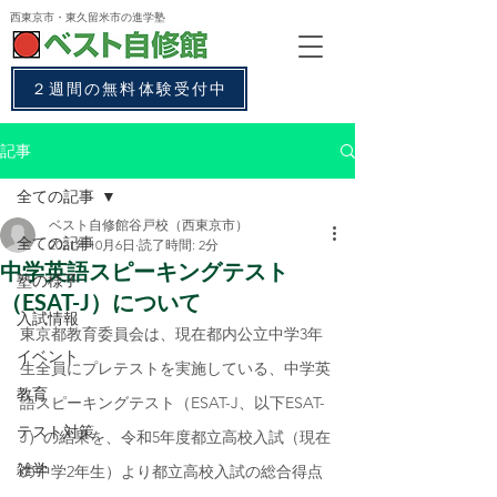
西東京市・東久留米市
の進学塾
２週間の無料体験受付中
記事
全ての記事
ベスト自修館谷戸校（西東京市）
全ての記事
2021年10月6日
読了時間: 2分
中学英語スピーキングテスト
塾の様子
（ESAT-J）について
入試情報
東京都教育委員会は、現在都内公立中学3年
イベント
生全員にプレテストを実施している、中学英
教育
語スピーキングテスト（ESAT-J、以下ESAT-
テスト対策
J）の結果を、令和5年度都立高校入試（現在
雑学
の中学2年生）より都立高校入試の総合得点