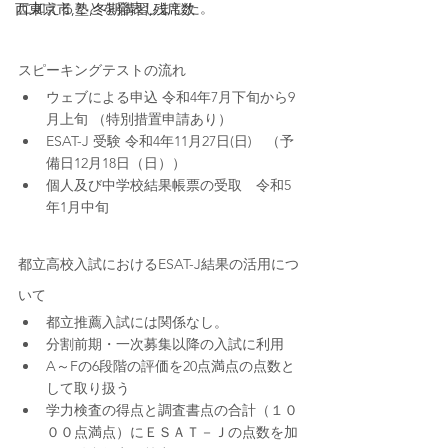
に加えることを発表しました。
西東京市,塾,冬期講習,残席数
スピーキングテストの流れ
ウェブによる申込 令和4年7月下旬から9 
月上旬 （特別措置申請あり）
ESAT-J 受験 令和4年11月27日(日)　（予
備日12月18日（日））
個人及び中学校結果帳票の受取　令和5
年1月中旬
都立高校入試におけるESAT-J結果の活用につ
いて
都立推薦入試には関係なし。
分割前期・一次募集以降の入試に利用
A～Fの6段階の評価を20点満点の点数と
して取り扱う
学力検査の得点と調査書点の合計（１０
００点満点）にＥＳＡＴ－Ｊの点数を加