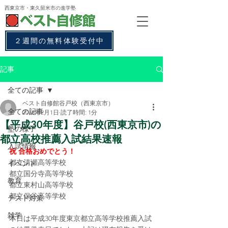
西東京市・東久留米市
の進学塾
２週間の無料体験受付中
記事
全ての記事
ベスト自修館谷戸校（西東京市）
全ての記事
2018年2月1日
読了時間: 1分
【平成30年度】谷戸校(西東京市)の
塾の様子
都立高校推薦入試結果速報
入試情報
祝 合格おめでとう！
都立清瀬高等学校
イベント
都立国分寺高等学校
教育
都立東村山高等学校
都立保谷高等学校
テスト対策
雑学
本日は平成30年度東京都立高等学校推薦入試