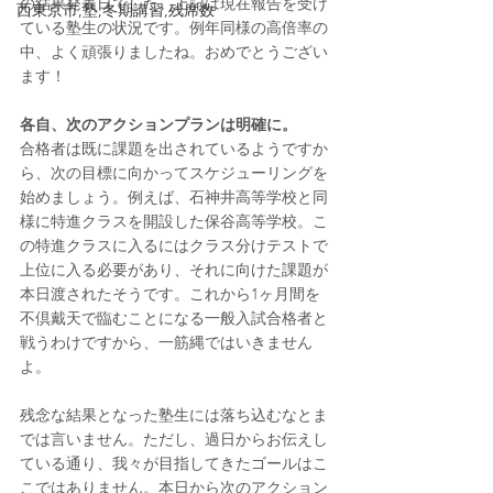
の結果発表日でした。上記は現在報告を受け
西東京市,塾,冬期講習,残席数
ている塾生の状況です。例年同様の高倍率の
中、よく頑張りましたね。おめでとうござい
ます！
各自、次のアクションプランは明確に。
合格者は既に課題を出されているようですか
ら、次の目標に向かってスケジューリングを
始めましょう。例えば、石神井高等学校と同
様に特進クラスを開設した保谷高等学校。こ
の特進クラスに入るにはクラス分けテストで
上位に入る必要があり、それに向けた課題が
本日渡されたそうです。これから1ヶ月間を
不倶戴天で臨むことになる一般入試合格者と
戦うわけですから、一筋縄ではいきません
よ。
残念な結果となった塾生には落ち込むなとま
では言いません。ただし、過日からお伝えし
ている通り、我々が目指してきたゴールはこ
こではありません。本日から次のアクション