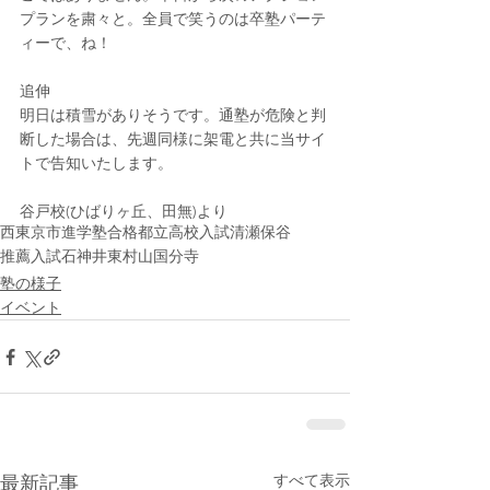
プランを粛々と。全員で笑うのは卒塾パーテ
ィーで、ね！
追伸
明日は積雪がありそうです。通塾が危険と判
断した場合は、先週同様に架電と共に当サイ
トで告知いたします。
谷戸校(ひばりヶ丘、田無)より
西東京市
進学塾
合格
都立高校入試
清瀬
保谷
推薦入試
石神井
東村山
国分寺
塾の様子
イベント
すべて表示
最新記事