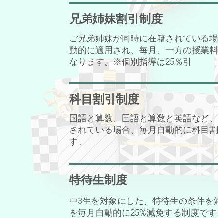
兄弟姉妹割引制度
ご兄弟姉妹が同時に在籍されている場
動的に適用され、毎月、一方の授業料
なります。※個別指導は25％引
科目割引制度
国語と算数、国語と算数と英語など、
されている場合、毎月自動的に科目割
す。
特待生制度
中3生を対象にした、特待生の条件を
を毎月自動的に25%減免する制度です