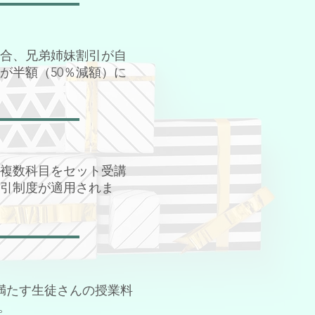
合、兄弟姉妹割引が自
が半額（50％減額）に
複数科目をセット受講
引制度が適用されま
満たす生徒さんの授業料
。