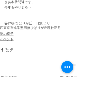
さあ本番間近です。
今年もやり切ろう！
谷戸校(ひばりが丘、田無)より
西東京市
進学塾
田無
ひばりが丘
理社
正月
塾の様子
イベント
すべて表示
最新記事