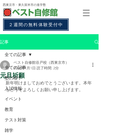
西東京市・東久留米市
の進学塾
２週間の無料体験受付中
記事
全ての記事
ベスト自修館谷戸校（西東京市）
全ての記事
2018年1月1日
読了時間: 2分
元旦祈願
塾の様子
新年明けましておめでとうございます。本年
入試情報
もどうぞよろしくお願い申し上げます。
イベント
教育
テスト対策
雑学