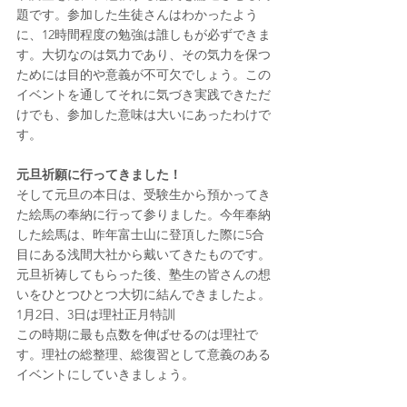
題です。参加した生徒さんはわかったよう
に、12時間程度の勉強は誰しもが必ずできま
す。大切なのは気力であり、その気力を保つ
ためには目的や意義が不可欠でしょう。この
イベントを通してそれに気づき実践できただ
けでも、参加した意味は大いにあったわけで
す。
元旦祈願に行ってきました！
そして元旦の本日は、受験生から預かってき
た絵馬の奉納に行って参りました。今年奉納
した絵馬は、昨年富士山に登頂した際に5合
目にある浅間大社から戴いてきたものです。
元旦祈祷してもらった後、塾生の皆さんの想
いをひとつひとつ大切に結んできましたよ。
1月2日、3日は理社正月特訓
この時期に最も点数を伸ばせるのは理社で
す。理社の総整理、総復習として意義のある
イベントにしていきましょう。