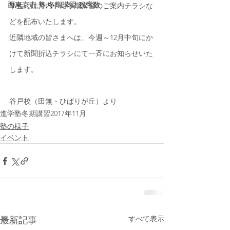
西東京市,塾,冬期講習,残席数
塾生には月内中に冬期講習のご案内チラシな
どを配布いたします。
近隣地域の皆さまへは、今週～12月中旬にか
けて新聞折込チラシにて一斉にお知らせいた
します。
谷戸校（田無・ひばりが丘）より
進学塾
冬期講習
2017年11月
塾の様子
イベント
すべて表示
最新記事