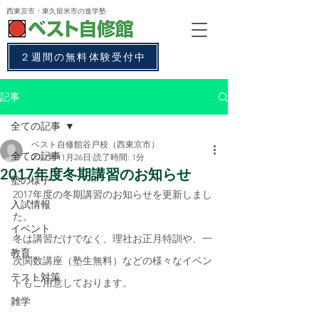
西東京市・東久留米市
の進学塾
２週間の無料体験受付中
記事
全ての記事
ベスト自修館谷戸校（西東京市）
全ての記事
2017年11月26日
読了時間: 1分
2017年度冬期講習のお知らせ
塾の様子
2017年度の冬期講習のお知らせを更新しまし
入試情報
た。
イベント
冬は講習だけでなく、理社お正月特訓や、一
教育
次関数講座（塾生無料）などの様々なイベン
テスト対策
トもご用意しております。
雑学