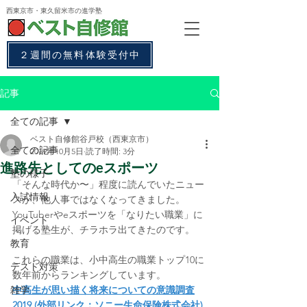
西東京市・東久留米市
の進学塾
２週間の無料体験受付中
記事
全ての記事
ベスト自修館谷戸校（西東京市）
全ての記事
2019年10月5日
読了時間: 3分
進路先としてのeスポーツ
塾の様子
「そんな時代か〜」程度に読んでいたニュー
入試情報
スが、他人事ではなくなってきました。
YouTuberやeスポーツを「なりたい職業」に
イベント
掲げる塾生が、チラホラ出てきたのです。
教育
これらの職業は、小中高生の職業トップ10に
テスト対策
数年前からランキングしています。
雑学
中高生が思い描く将来についての意識調査
2019 (外部リンク：ソニー生命保険株式会社)