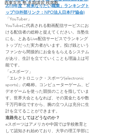
西東京市,塾,冬期講習,残席数
2018年度「将来なりたい職業」ランキングト
ップ10(外部リンク：NPO法人日本FP協会)
「YouTuber」
YouTubeに代表される動画配信サービスにお
ける配信者の総称と捉えてください。当塾生
にも、とあるLive配信サービスでランキング
トップだった実力者がいます。投げ銭という
ファンから間接的にお金をもらえるシステム
があり、生計を立てていくことも理論上は可
能です。
「eスポーツ」
「エレクトロニック・スポーツ(electronic 
sports)」の略称。コンピューターゲーム、ビ
デオゲームを使った競技のことを指していま
す。世界大会ともなれば、その賞金たるや数
千万円単位ですから、腕の立つ人は充分に生
計を立てることができます。
進路先としてはどうなのか？
eスポーツはアメリカや中国では学校教育と
して認知され始めており、大学の理工学部に