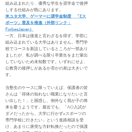
組み込まれたり、優秀な学生を奨学金で後押
しする仕組みが既にあります。
米ユタ大学、ゲーマーに奨学金制度　「Eス
ポーツ」普及を推進（外部リンク：
ForbesJapan）
一方、日本は後進と言わざるを得ず、学部に
組み込まれている大学はありません。専門学
校でコースを新設しているところが一部あり
ましたが、私が調べる限り卒業生をまだ輩出
していないため未知数です。いずれにせよ、
公教育の後押しがあるか否かの差は大きいで
す。
当塾生のケースに限っていえば、保護者の皆
さんは「得体の知れない職業になりたいと言
い出した！」と困惑し、例外なく我が子の将
来を憂うようです。最近でも、「AO入試が
ダメだったから、大学に行かずeスポーツの
専門学校に行きたい」という進路相談を受
け、あまりに唐突な方針転換だったので保護