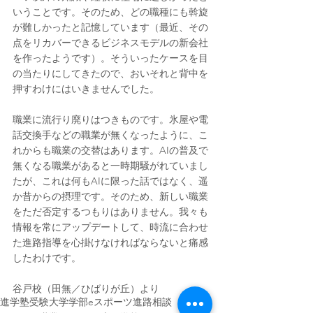
いうことです。そのため、どの職種にも斡旋
が難しかったと記憶しています（最近、その
点をリカバーできるビジネスモデルの新会社
を作ったようです）。そういったケースを目
の当たりにしてきたので、おいそれと背中を
押すわけにはいきませんでした。
職業に流行り廃りはつきものです。氷屋や電
話交換手などの職業が無くなったように、こ
れからも職業の交替はあります。AIの普及で
無くなる職業があると一時期騒がれていまし
たが、これは何もAIに限った話ではなく、遥
か昔からの摂理です。そのため、新しい職業
をただ否定するつもりはありません。我々も
情報を常にアップデートして、時流に合わせ
た進路指導を心掛けなければならないと痛感
したわけです。
谷戸校（田無／ひばりが丘）より
進学塾
受験
大学
学部
eスポーツ
進路相談