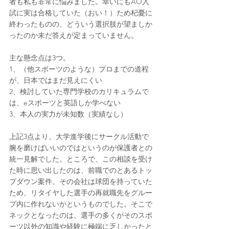
者も私も非常に悩みました。幸いにもAO入
試に実は合格していた（おい！）ため杞憂に
終わったものの、どういう選択肢が望ましか
ったのか未だ答えが定まっていません。
主な懸念点は3つ。
1、（他スポーツのような）プロまでの道程
が、日本ではまだ見えにくい
2、検討していた専門学校のカリキュラムで
は、eスポーツと英語しか学べない
3、本人の実力が未知数（実績なし）
上記3点より、大学進学後にサークル活動で
腕を磨けばいいのではというのが保護者との
統一見解でした。ところで、この相談を受け
た時に思い出したのは、前職でのとあるトッ
プダウン案件。その会社は球団を持っていた
ため、リタイヤした選手の再就職先をグルー
プ内に作れないかというものでした。そこで
ネックとなったのは、選手の多くがそのスポ
ーツ以外の知識や経験に極端に乏しかったと