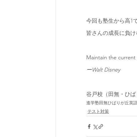
今回も塾生から高1
皆さんの成長に負け
Maintain the current 
ーWalt Disney
谷戸校（田無・ひば
進学塾
田無
ひばりが丘
英
テスト対策