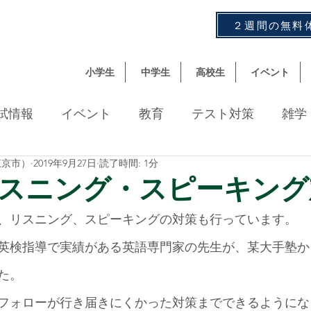
２週間の無料
小学生
中学生
高校生
イベント
試情報
イベント
教育
テスト対策
雑学
東京市）
2019年9月27日
読了時間: 1分
数
スニング・スピーキング
、リスニング、スピーキングの対策も行っています。
Cや英検指導で実績がある英語専門家の先生が、某大手塾
た。
フォローが行き届きにくかった対策までできるようにな