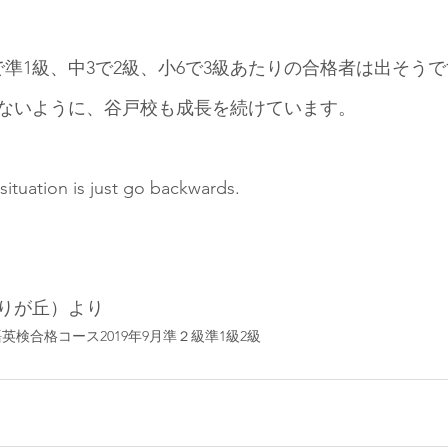
で準1級、中3で2級、小6で3級あたりの合格者は出そう
ないように、谷戸校も成長を続けています。
situation is just go backwards.
りが丘）より
語
英検合格コース
2019年9月
準２級
準1級
2級