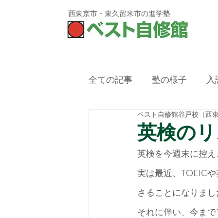
西東京市・東久留米市
の進学塾
全ての記事
塾の様子
入
ベスト自修館谷戸校（西
西東京市,塾,冬期講習,残席
英検のリ
英検を今週末に控え
実は最近、TOEI
さることになりまし
それに伴い、今まで