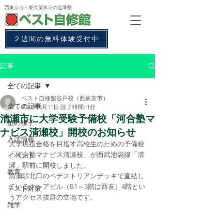
西東京市・東久留米市
の進学塾
２週間の無料体験受付中
記事
全ての記事
ベスト自修館谷戸校（西東京市）
全ての記事
2023年6月11日
読了時間: 1分
清瀬市に大学受験予備校「河合塾マ
塾の様子
ナビス清瀬校」開校のお知らせ
入試情報
大学現役合格を目指す高校生のための予備校
「河合塾マナビス清瀬校」が西武池袋線「清
イベント
瀬」駅前に開校しました。
教育
清瀬駅北口のペデストリアンデッキで直結し
ているクレアビル（B1～3階は西友）4階とい
テスト対策
うアクセス抜群の立地です。
雑学