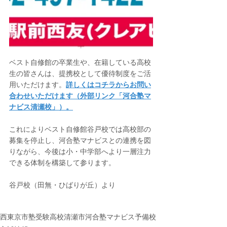
ベスト自修館の卒業生や、在籍している高校
生の皆さんは、提携校として優待制度をご活
用いただけます。
詳しくはコチラからお問い
合わせいただけます（外部リンク「河合塾マ
ナビス清瀬校」）。
これによりベスト自修館谷戸校では高校部の
募集を停止し、河合塾マナビスとの連携を図
りながら、今後は小・中学部へより一層注力
できる体制を構築して参ります。
谷戸校（田無・ひばりが丘）より
西東京市
塾
受験
高校
清瀬市
河合塾マナビス
予備校