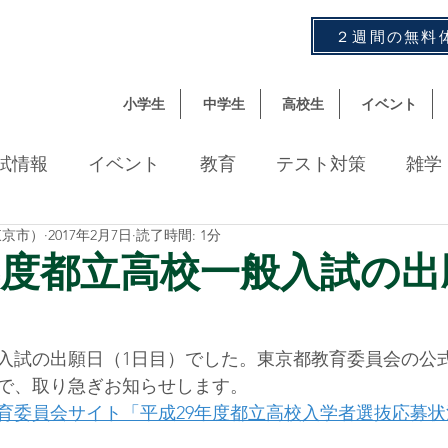
２週間の無料
小学生
中学生
高校生
イベント
試情報
イベント
教育
テスト対策
雑学
東京市）
2017年2月7日
読了時間: 1分
数
年度都立高校一般入試の出
）
入試の出願日（1日目）でした。東京都教育委員会の公
で、取り急ぎお知らせします。
育委員会サイト「平成29年度都立高校入学者選抜応募状