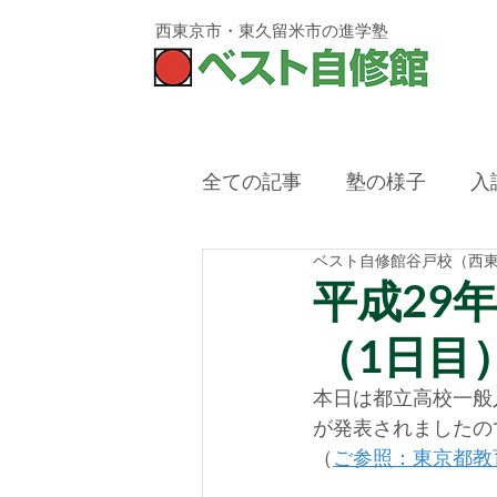
西東京市・東久留米市
の進学塾
全ての記事
塾の様子
入
ベスト自修館谷戸校（西
西東京市,塾,冬期講習,残席
平成29
（1日目
本日は都立高校一般
が発表されましたの
（
ご参照：東京都教