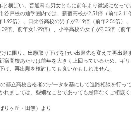
と前年と横ばい、普通科も男女ともに前年より微減になっ
谷戸校の通学圏内では、新宿高校が2.51倍（前年2.1
年1.92倍）、日比谷高校の男子が2.19倍（前年2.56倍
2.09倍、前年女1.99倍）、小平高校の女子が2.05倍（前年
だけに限り、出願取り下げを行い出願先を変えて再出願
新宿高校あたりは前年を大きく上回っているため、ギリ
下げ、再出願を検討しても良いかもしれません。
名以上の都立高校合格者のデータを基にして進路相談を行っ
かれましては、些細なことであっても忌憚なくご相談く
ばりヶ丘・田無）より