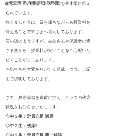
西東京市,塾,冬期講習,残席数
ますので、当塾は広告宣伝費を最小限に抑え
られています。
抑えました分は、質を保ちながらも授業料を
抑えることで皆さまへ還元しております。
笑い話のようですが、生徒さんや保護者の皆
さま側から、授業料が安いことをご心配いた
だくことがままあります。
お気持ちを大変ありがたく頂戴しつつ、上記
をご説明しております。
さて、夏期講習を直前に控え、クラスの残席
状況をお知らせいたします。
◇中３生：定員充足 満席
◇中２生：残席5
◇中１生：定員充足 要ご相談