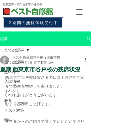
西東京市・東久留米市
の進学塾
２週間の無料体験受付中
記事
全ての記事
ベスト自修館谷戸校（西東京市）
全ての記事
2016年7月7日
読了時間: 2分
夏期 西東京市谷戸校の残席状況
塾の様子
西東京市谷戸校は皆さまの口コミ評判やご紹
入試情報
介で塾生を増やして参りました。
イベント
いつもありがとうございます。
教育
心より感謝申し上げます。
テスト対策
雑学
皆さまからのご紹介で支えていただいており