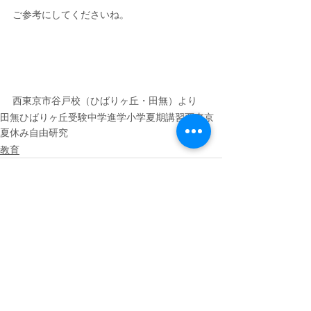
ご参考にしてくださいね。
西東京市谷戸校（ひばりヶ丘・田無）より
田無
ひばりヶ丘
受験
中学
進学
小学
夏期講習
西東京
夏休み
自由研究
教育
すべて表示
最新記事