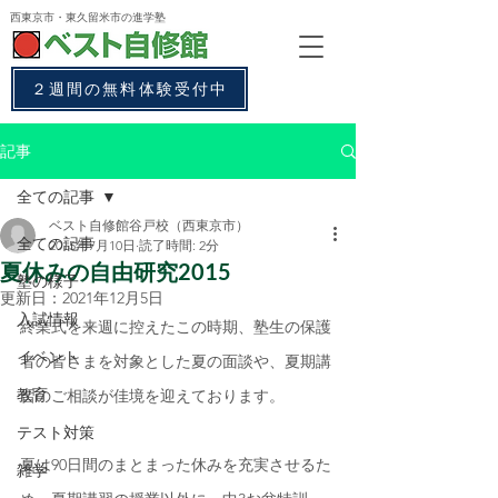
西東京市・東久留米市
の進学塾
２週間の無料体験受付中
記事
全ての記事
ベスト自修館谷戸校（西東京市）
全ての記事
2015年7月10日
読了時間: 2分
夏休みの自由研究2015
塾の様子
更新日：
2021年12月5日
入試情報
終業式を来週に控えたこの時期、塾生の保護
イベント
者の皆さまを対象とした夏の面談や、夏期講
教育
習のご相談が佳境を迎えております。
テスト対策
夏は90日間のまとまった休みを充実させるた
雑学