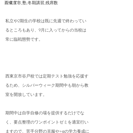
います。
西東京市,塾,冬期講習,残席数
私立や2期生の学校は既に先週で終わってい
るところもあり、9月に入ってからの当校は
常に臨戦態勢です。
西東京市谷戸校では定期テスト勉強を応援す
るため、シルバーウィーク期間中も朝から教
室を開放しています。
期間中は自学自修の場を提供するだけでな
く、要点整理のワンポイントゼミを適宜行い
ますので、苦手分野の克服や+αの学力養成に