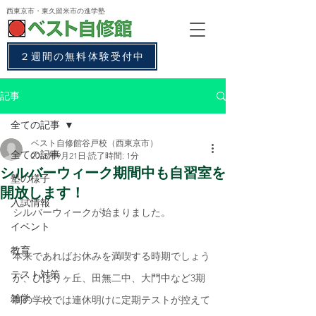
西東京市・東久留米市
の進学塾
２週間の無料体験受付中
記事
全ての記事
ベスト自修館谷戸校（西東京市）
全ての記事
2015年9月21日
読了時間: 1分
シルバーウィーク期間中も自習室を
塾の様子
開放します！
入試情報
シルバーウィークが始まりました。
イベント
教育
本来であればお休みを満喫する時期でしょう
テスト対策
が、ひばりヶ丘、田無二中、大門中など3期
雑学
制の学校では連休明けに定期テストが控えて