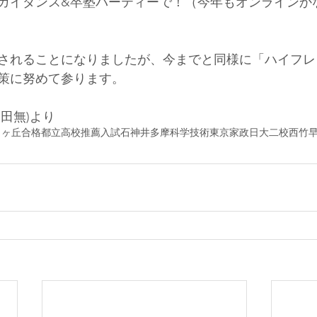
イダンス&卒塾パーティーで！（今年もオンラインかな・・
されることになりましたが、今までと同様に「ハイフレ
に努めて参ります。     
)より     
りヶ丘
合格
都立高校
推薦入試
石神井
多摩科学技術
東京家政
日大二校
西
竹