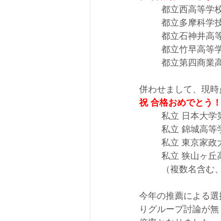
         都立西高等学校
         都立多摩
         都立石神井
         都立竹早高等
         都立第四商
併わせまして、現時点
祝 合格おめでとう
         私立 日
         私立 錦城高
         私立
         私立 狭山
         （複数名
今年の推薦による選抜
りグループ討論が無く