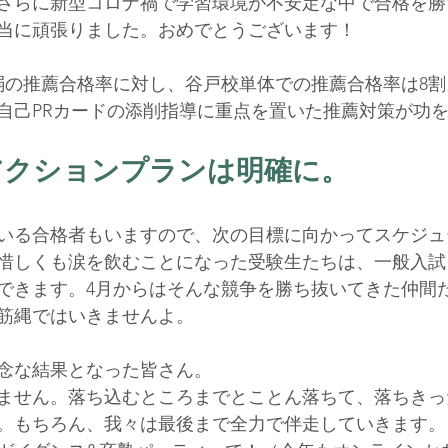
さらに新型コロナ禍で学習環境が不安定な中で合格を勝
に頑張りました。おめでとうございます！     
弱の推薦合格率に対し、谷戸校単体での推薦合格率は8
自己PRカードの添削指導に重点を置いた推薦対策が功を
アクションプランは明確に。
いる合格者もいますので、次の目標に向かってスケジュ
惜しくも涙を飲むことになった受験生たちは、一般入試
できます。4月からはそんな競争を勝ち抜いてきた仲間
縄ではいきませんよ。     
な結果となった皆さん。     
ません。落ち込むところまでとことん落ちて、落ちきっ
もちろん、我々は最後まで全力で伴走していきます。   