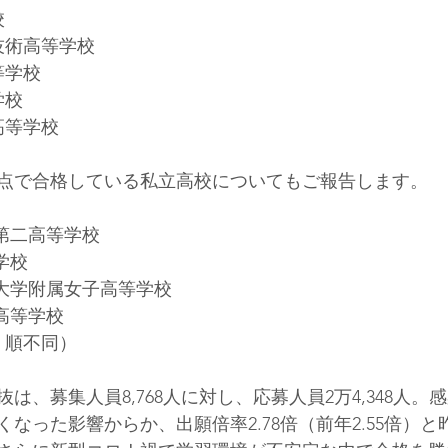
     
科学技術高等学校     
高等学校     
学校     
業高等学校     
で合格している私立高校についてもご報告します。    
！
本大学第二高等学校     
等学校     
 東京家政大学附属女子高等学校     
ヶ丘高等学校     
含む、順不同）     
は、募集人員8,768人に対し、応募人員2万4,348人。
なった影響からか、出願倍率2.78倍（前年2.55倍）