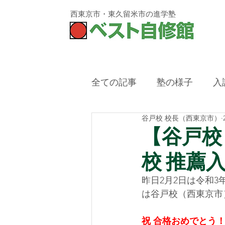
西東京市・東久留米市
の進学塾
全ての記事
塾の様子
入
谷戸校 校長（西東京市）
西東京市,塾,冬期講習,残席
【谷戸校
校 推薦
昨日2月2日は令和3
は谷戸校（西東京市）
祝 合格おめでとう