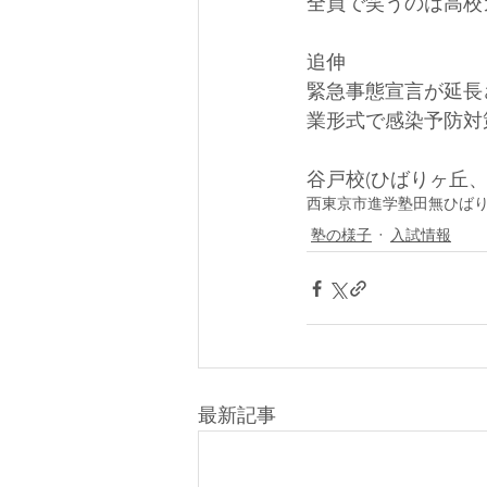
全員で笑うのは高校ガ
追伸
緊急事態宣言が延長
業形式で感染予防対策
谷戸校(ひばりヶ丘、田無
西東京市
進学塾
田無
ひば
塾の様子
入試情報
最新記事