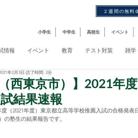
２週間の無料
小学生
中学生
高校生
イベント
試情報
イベント
教育
テスト対策
雑学
2021年2月3日
読了時間: 2分
数
（西東京市）】2021年度
入試結果速報
年度（2021年度）東京都立高等学校推薦入試の合格発表
の塾生の結果報告です。     
！