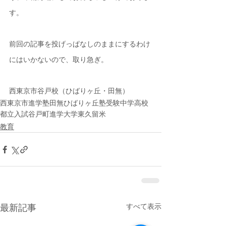
す。
前回の記事を投げっぱなしのままにするわけ
にはいかないので、取り急ぎ。
西東京市谷戸校（ひばりヶ丘・田無）
西東京市
進学塾
田無
ひばりヶ丘
塾
受験
中学
高校
都立
入試
谷戸町
進学
大学
東久留米
教育
すべて表示
最新記事