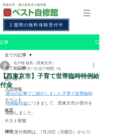
西東京市・東久留米市
の進学塾
２週間の無料体験受付中
記事
全ての記事
谷戸校 校長（西東京市）
全ての記事
2014年7月11日
読了時間: 1分
【西東京市】子育て世帯臨時特例給
塾の様子
付金
入試情報
過日の記事でご紹介しました子育て世帯臨時
イベント
特例給付金
につきまして、西東京市が受付を
教育
開始しました。
テスト対策
雑学
申込受付期間は、7月28日（月曜日）から12