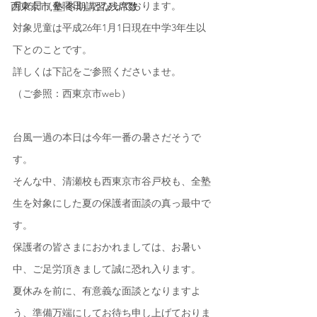
月26日（金曜日）となっております。
西東京市,塾,冬期講習,残席数
対象児童は平成26年1月1日現在中学3年生以
下とのことです。
詳しくは下記をご参照くださいませ。
（ご参照：西東京市web）
台風一過の本日は今年一番の暑さだそうで
す。
そんな中、清瀬校も西東京市谷戸校も、全塾
生を対象にした夏の保護者面談の真っ最中で
す。
保護者の皆さまにおかれましては、お暑い
中、ご足労頂きまして誠に恐れ入ります。
夏休みを前に、有意義な面談となりますよ
う、準備万端にしてお待ち申し上げておりま