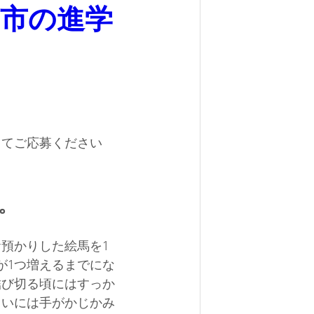
京市の進学
。
ってご応募ください
。
お預かりした絵馬を1
が1つ増えるまでにな
結び切る頃にはすっか
らいには手がかじかみ