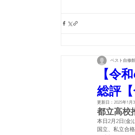
ベスト自修
【令和
総評【
更新日：
2025年1月
都立高校
本日2月2日(
国立、私立合格