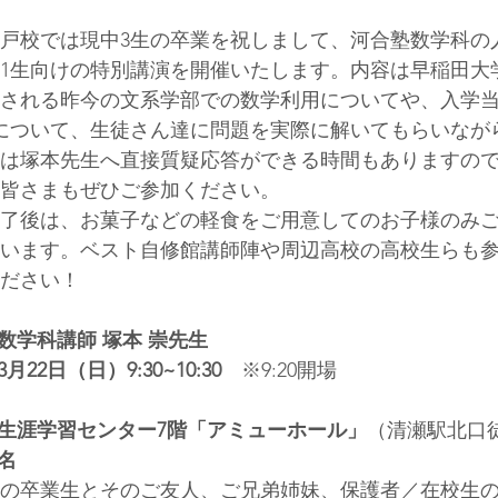
戸校では現中3生の卒業を祝しまして、河合塾数学科の
1生向けの特別講演を開催いたします。内容は早稲田大
される昨今の文系学部での数学利用についてや、入学
について、生徒さん達に問題を実際に解いてもらいなが
は塚本先生へ直接質疑応答ができる時間もありますの
皆さまもぜひご参加ください。
了後は、お菓子などの軽食をご用意してのお子様のみ
います。ベスト自修館講師陣や周辺高校の高校生らも
ださい！
数学科講師 塚本 崇先生
3月22日（日）9:30~10:30
　※9:20開場
市生涯学習センター7階「アミューホール」
（清瀬駅北口
0名
の卒業生とそのご友人、ご兄弟姉妹、保護者／在校生