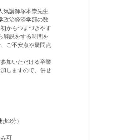
人気講師塚本崇先生
学政治経済学部の数
当初からつまづきやす
ら解説をする時間を
で、ご不安点や疑問点
ご参加いただける卒業
参加しますので、併せ
徒歩3分）
のみ可