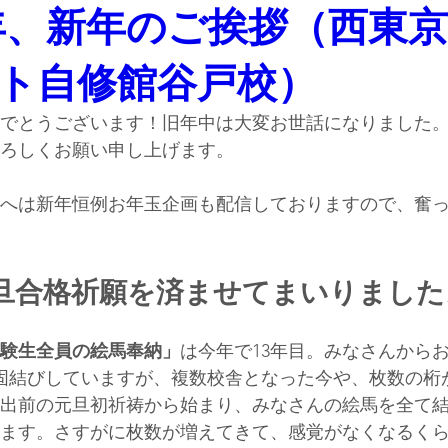
6年、新年のご挨拶（西東
ト自修館谷戸校）
でとうございます！旧年中は大変お世話になりました
ろしくお願い申し上げます。
へは新年恒例お年玉企画も配信しておりますので、奮
旦合格祈願を済ませてまいりました
験生全員の絵馬奉納」
は今年で13年目。みなさんから
固結びしていますが、複数校舎となった今や、枚数の桁
出前の元旦初祈祷から始まり、みなさんの絵馬を全て
ます。さすがに枚数が増えてきて、感覚がなくなるく