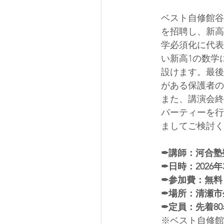
ベスト自修館谷
を招聘し、新高
学必須化に代表
い新高1の数学
設けます。最後
がある保護者の
また、講演会終
パーティーを行
ましてご検討く
✒︎講師：河合塾
✒︎日時：2026年
✒︎参加費：無料
✒︎場所：清瀬
✒︎定員：先着8
※ベスト自修館