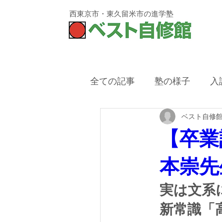
西東京市・東久留米市
の進学塾
全ての記事
塾の様子
入
ベスト自修
西東京市,塾,冬期講習,残席
【卒業
本崇先
実は文系
新常識「