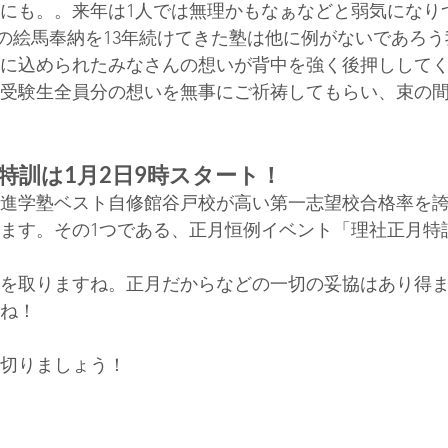
にも。。来年は1人では無理かもなぁなどと弱気になり
の絵馬奉納を13年続けてきた塾は他に例がないであろ
枚に込められたみなさんの想いが背中を強く後押しして
受験生全員分の想いを無事にご祈祷してもらい、束の
特訓は1月2日9時スタート！
進学塾ベスト自修館谷戸校が高い第一志望校合格率を
ます。その1つである、正月恒例イベント「理社正月特訓
を取りますね。正月だからなどの一切の妥協はあり得
ね！
切りましょう！