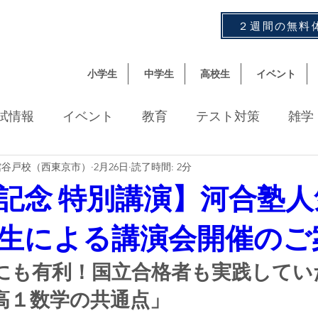
２週間の無料
小学生
中学生
高校生
イベント
試情報
イベント
教育
テスト対策
雑学
館谷戸校（西東京市）
2月26日
読了時間: 2分
数
記念 特別講演】河合塾
生による講演会開催のご
にも有利！国立合格者も実践してい
高１数学の共通点」