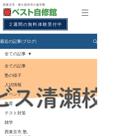
西東京市・東久留米市
の進学塾
２週間の無料体験受付中
最近の記事(ブログ)
全ての記事
全ての記事
塾の様子
入試情報
イベント
教育
テスト対策
雑学
西東京市,塾,