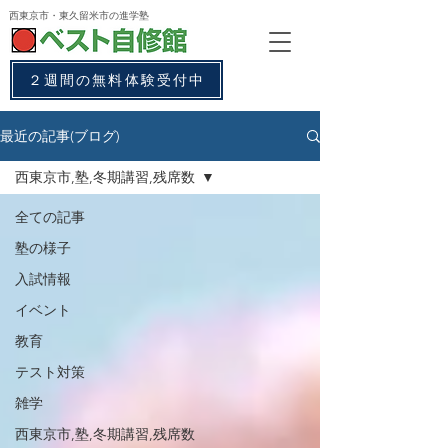
西東京市・東久留米市
の進学塾
２週間の無料体験受付中
最近の記事(ブログ)
西東京市,塾,冬期講習,残席数
全ての記事
塾の様子
入試情報
イベント
教育
テスト対策
雑学
西東京市,塾,冬期講習,残席数